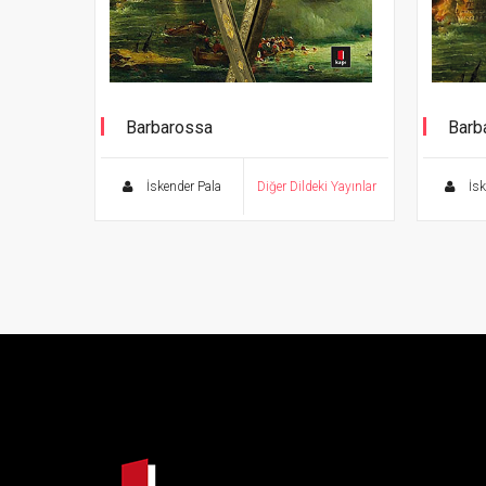
Barbarossa
Barb
The Story of a Legend
İskender Pala
Diğer Dildeki Yayınlar
İsk