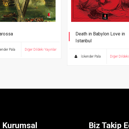
arossa
Death in Babylon Love in
Istanbul
A Novel
ender Pala
Diğer Dildeki Yayınlar
İskender Pala
Diğer Dildeki
Kurumsal
Biz Takip E