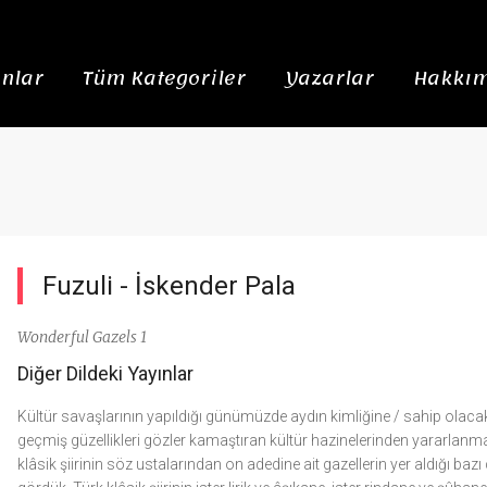
nlar
Tüm Kategoriler
Yazarlar
Hakkım
Fuzuli -
İskender Pala
Wonderful Gazels 1
Diğer Dildeki Yayınlar
Kültür savaşlarının yapıldığı günümüzde aydın kimliğine / sahip olacak 
geçmiş güzellikleri gözler kamaştıran kültür hazinelerinden yararlanmak
klâsik şiirinin söz ustalarından on adedine ait gazellerin yer aldığı bazı