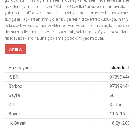
gördük. Türk klâsik şiirinin ister lirik ve âşıkane, ister rindane ve şûhan
gazellerini, ama mutlaka en "Şahane Gazeller"ini sizlere sunmayı plânlad
şairin yine ünlü gazellerinden ve güzelliklerinden örnekler bulacaksınız.
duyguları, aşkları anlatmış olan bu şairlerin dizelerini okudukça, inanıy
pekişecek ve eski asude zevklerden yeni ve estetik bakış açıları devşirec
damıtılmış ilhamlar ile soneler yazacak, belki şimdiki âşıklar sevgililer
fısıldayacaklardır. Buna çok ama çoook ihtiyacımız var.
Satın Al
Hazırlayan
:
İskender 
ISBN
:
9789944
Barkod
:
9789944
Sayfa
:
60
Cilt
:
Karton
Boyut
:
11 X 15
İlk Basım
:
18.Eyl.20