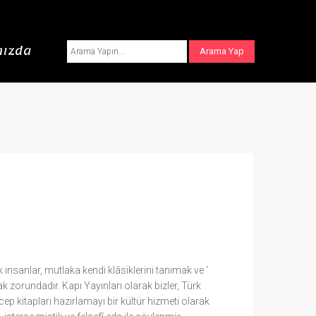
ızda
insanlar, mutlaka kendi klâsiklerini tanımak ve '
 zorundadır. Kapı Yayınları olarak bizler, Türk
 cep kitapları hazırlamayı bir kültür hizmeti olarak