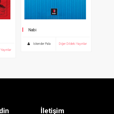
Nabi
Wonderful Gazels 5
İskender Pala
Diğer Dildeki Yayınlar
 Yayınlar
din
İletişim