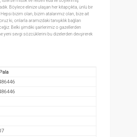
e, isterse mistik ve felsefî eda ile söylenmiş
ık. Böylece elinize ulaşan her kitapçıkta, ünlü bir
 Hepsi bizim olan, bizim atalarımız olan, bize ait
oruz ki, onlarla aramızdaki tanışıklık bağları
eğiz. Belki şimdiki şairlerimiz o gazellerden
ine yeni sevgi sözcüklerini bu dizelerden devşirerek
Pala
486446
486446
07