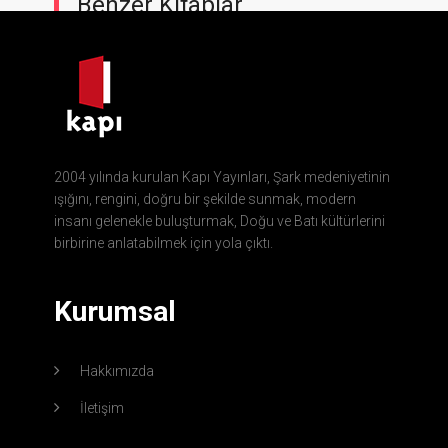
Benzer Kitaplar
2004 yılında kurulan Kapı Yayınları, Şark medeniyetinin
ışığını, rengini, doğru bir şekilde sunmak, modern
insanı gelenekle buluşturmak, Doğu ve Batı kültürlerini
birbirine anlatabilmek için yola çıktı.
Kurumsal
Hakkımızda
İletişim