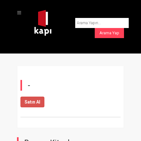
-
Satın Al