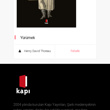
Yürümek
Cevher Klasikler
Henry David Thoreau
Felsefe
2004 yılında kurulan Kapı Yayınları, Şark medeniyetinin
ışığını, rengini, doğru bir şekilde sunmak, modern