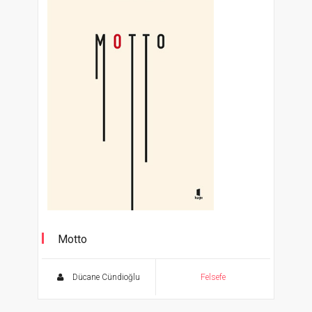
Motto
Dücane Cündioğlu
Felsefe