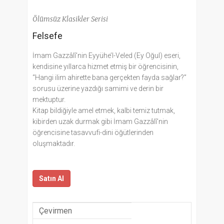
Ölümsüz Klasikler Serisi
Felsefe
İmam Gazzâlî’nin Eyyühe’l-Veled (Ey Oğul) eseri,
kendisine yıllarca hizmet etmiş bir öğrencisinin,
“Hangi ilim ahirette bana gerçekten fayda sağlar?”
sorusu üzerine yazdığı samimi ve derin bir
mektuptur.
Kitap bildiğiyle amel etmek, kalbi temiz tutmak,
kibirden uzak durmak gibi İmam Gazzâlî’nin
öğrencisine tasavvufi-dini öğütlerinden
oluşmaktadır.
Satın Al
Çevirmen