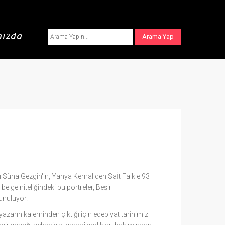
ızda
kı Süha Gezgin'in, Yahya Kemal'den Saİt Faik'e 93
elge niteliğindeki bu portreler, Beşir
unuluyor.
yazarın kaleminden çıktığı için edebiyat tarihimiz