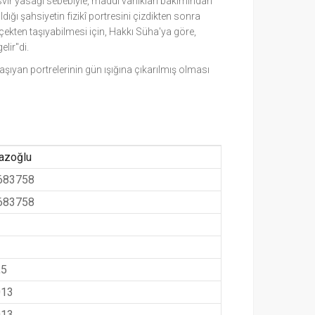
svir yasağı sebebiyle, maddî varlıkları bakımından
dığı şahsiyetin fizikî portresini çizdikten sonra
rçekten taşıyabilmesi için, Hakkı Süha'ya göre,
lir"di.
şıyan portrelerinin gün ışığına çıkarılmış olması
azoğlu
683758
683758
,5
013
013