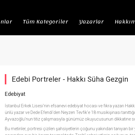
nlar
Tüm Kategoriler
Yazarlar
Hakkım
Edebi Portreler -
Hakkı Süha Gezgin
Edebiyat
İstanbul Erkek Lisesi'nin efsanevi edebiyat hocası ve fıkra yazarı Hak
ünlü yazar ve Dede Efendi'den Neyzen Tevfik'e 18 musikişinası tanıttığı b
Ayvazoğlu'nun titiz çalışmasıyla günümüz okuyucusunun dikkatine s
Bu metinler, portresi çizilen şahsiyetlerin çoğunu yakından tanıyan bir 