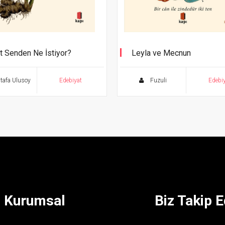
t Senden Ne İstiyor?
Leyla ve Mecnun
Bir Cân ile Zindedür İki Ten
afa Ulusoy
Edebiyat
Fuzuli
Edebi
Kurumsal
Biz Takip E