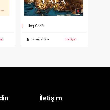
Hoş Sadâ
Aşk ve hikmete dair...
yat
İskender Pala
Edebiyat
din
İletişim