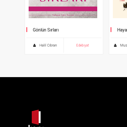
Gönlün Sırları
Haya
Halil Cibran
Edebiyat
Must