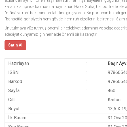
açısından ayrı bir önem taşımaktadır. Tarihî şahsiyetlerin çoğunun, ta
karanlıklar içinde kalmasına hayıflanan Hakkı Süha, her portrede, ele al
"mânâ ve ruh" bakımından tahliline girişiyordu. Bir portrenin bu adı ge
"bahsettiği şahsiyetin hem gövde, hem ruh çizgilerini belirtmesi lâzım ge
Unutulmaya yüz tutmuş önemli bir edebiyat adamının ve belge değeri ta
edebiyat dünyamız için herhalde önemli bir kazançtır.
Satın Al
Hazırlayan
:
Beşir Ayv
ISBN
:
9786054
Barkod
:
9786054
Sayfa
:
460
Cilt
:
Karton
Boyut
:
13,5 X 19
İlk Basım
:
31.Oca.2
Son Basım
:
31.Oca.2