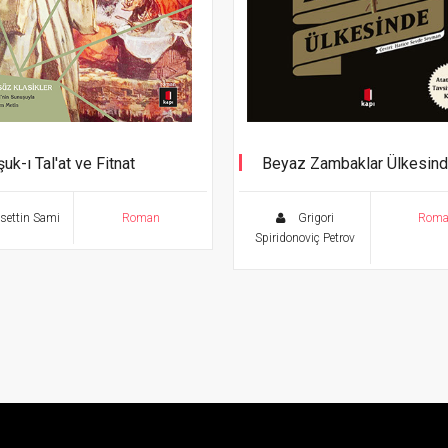
uk-ı Tal'at ve Fitnat
Beyaz Zambaklar Ülkesin
ettin Sami
Roman
Grigori
Rom
Spiridonoviç Petrov