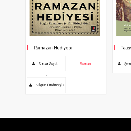
Ramazan Hediyesi
Taaşş
Serdar Soydan
Roman
Şems
,
Nilgün Firidinoğlu