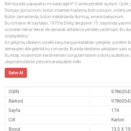
Ben burada yapayalnız mı kalacağım? O anda perdeler açılıyor: Üçler, ye
Dünyayı görüyorum; bütün insanları toplamış bize sunuyor, onlara yeni 
Bütün zamanlarda, bütün mekânlarda durmuş, evrene bakıyorum.
Bu romanın ilk sayfaları, 1970'te Diriliş dergisinin 15. sayısında yayım
sonraları tekrar tekrar ele alınarak defalarca yeniden yazılmıştır. Bu 
söyleyebiliriz.
Az gelişmiş ülkelerin sürekli karşı karşıya kaldıkları çelişkiler, yönetim
deneyişleri dile getirildi bu romanda. Burada destansı yıkılışların yanı sı
Bu kitap, insanımızın kendi kendini sorgulamasının yolunu açabilirse, r
ulaşmamızda bir pencere aralayabilir belki.
Satın Al
ISBN
:
9786054
Barkod
:
9786054
Sayfa
:
174
Cilt
:
Karton
Boyut
:
13,5 X 19