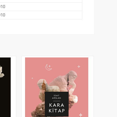
010
010