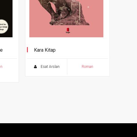
de
Kara Kitap
an
Esat Arslan
Roman