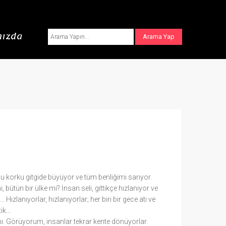
ızda
Bu korku gitgide büyüyor ve tüm benliğimi sarıyor.
, bütün bir ülke mi? İnsan seli, gittikçe hızlanıyor ve
.. Hızlanıyorlar, hızlanıyorlar; her biri bir gece atı ve
k...
nı. Görüyorum, insanlar tekrar kente dönüyorlar.