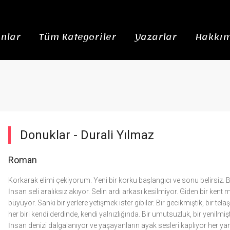
nlar
Tüm Kategoriler
Yazarlar
Hakkım
Donuklar -
Durali Yılmaz
Roman
Korkarak elimi çekiyorum. Yeni bir korku başlangıcı ve sonu belirsiz. 
İnsan seli aralıksız akıyor. Selin ardı arkası kesilmiyor. Giden bir kent mi
büyüyor. Sanki bir yerlere yetişmek ister gibiler. Bir gecikmiştik, bir telaş.
her biri kendi derdinde, kendi yalnızlığında. Bir umutsuzluk, bir yenilmişti
İnsan denizi dalgalanıyor ve yaşayanların ayak sesleri kaplıyor her ya