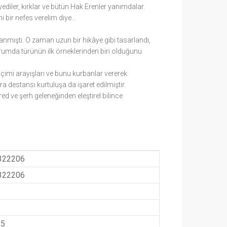
diler, kırklar ve bütün Hak Erenler yanımdalar.
bir nefes verelim diye...
lanmıştı. O zaman uzun bir hikâye gibi tasarlandı,
durumda türünün ilk örneklerinden biri olduğunu
 biçimi arayışları ve bunu kurbanlar vererek
ra destansı kurtuluşa da işaret edilmiştir.
ed ve şerh geleneğinden eleştirel bilince
322206
322206
,5