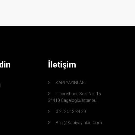
din
İletişim
KAPI YAYINLARI
Ticarethane Sok. No: 15
34410 Cağaloğlu/İstanbul
0 212 513 34 20
Bilgi@kapiyayinlari.com