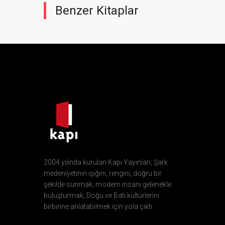
Benzer Kitaplar
2004 yılında kurulan Kapı Yayınları, Şark
medeniyetinin ışığını, rengini, doğru bir
şekilde sunmak, modern insanı gelenekle
buluşturmak, Doğu ve Batı kültürlerini
birbirine anlatabilmek için yola çıktı.