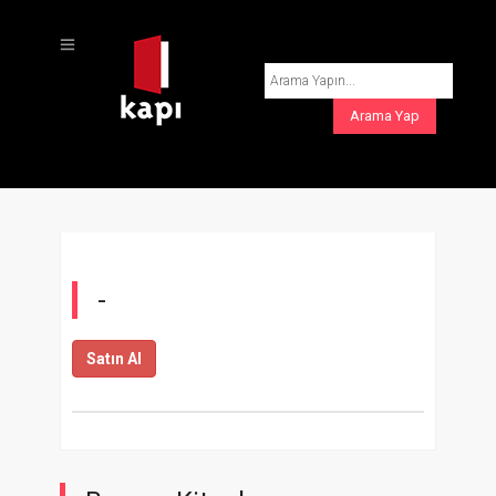
-
Satın Al