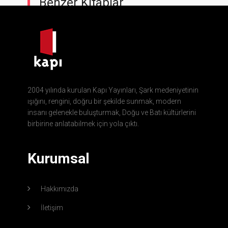
Benzer Kitaplar
2004 yılında kurulan Kapı Yayınları, Şark medeniyetinin
ışığını, rengini, doğru bir şekilde sunmak, modern
insanı gelenekle buluşturmak, Doğu ve Batı kültürlerini
birbirine anlatabilmek için yola çıktı.
Kurumsal
Hakkımızda
İletişim