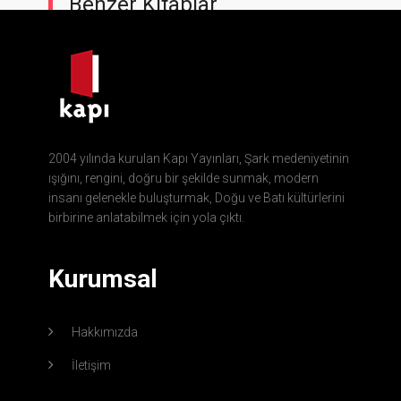
Benzer Kitaplar
2004 yılında kurulan Kapı Yayınları, Şark medeniyetinin
ışığını, rengini, doğru bir şekilde sunmak, modern
insanı gelenekle buluşturmak, Doğu ve Batı kültürlerini
birbirine anlatabilmek için yola çıktı.
Kurumsal
Hakkımızda
İletişim