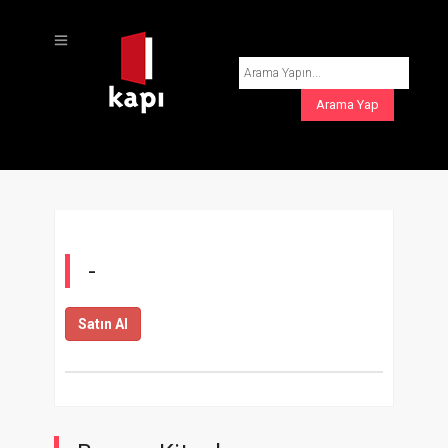
-
Satın Al