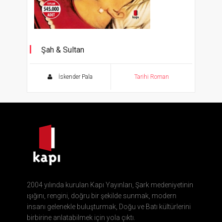
Şah & Sultan
İskender Pala
Tarihi Roman
2004 yılında kurulan Kapı Yayınları, Şark medeniyetinin
ışığını, rengini, doğru bir şekilde sunmak, modern
insanı gelenekle buluşturmak, Doğu ve Batı kültürlerini
birbirine anlatabilmek için yola çıktı.