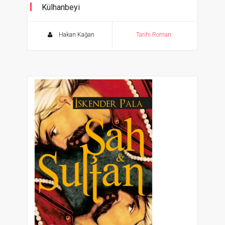
Külhanbeyi
Osmanlının Bıçkın Sokak Çocukları
Hakan Kağan
Tarihi Roman