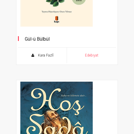
Gül-ü Bülbül
Ölümsüz Klasikler Serisi
Kara Fazlî
Edebiyat