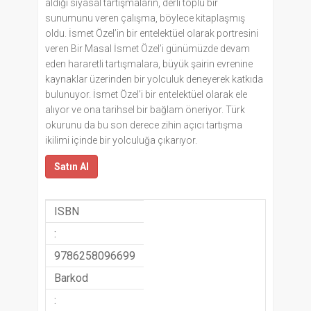
aldığı siyasal tartışmaların, derli toplu bir
sunumunu veren çalışma, böylece kitaplaşmış
oldu. İsmet Özel’in bir entelektüel olarak portresini
veren Bir Masal İsmet Özel’i günümüzde devam
eden hararetli tartışmalara, büyük şairin evrenine
kaynaklar üzerinden bir yolculuk deneyerek katkıda
bulunuyor. İsmet Özel’i bir entelektüel olarak ele
alıyor ve ona tarihsel bir bağlam öneriyor. Türk
okurunu da bu son derece zihin açıcı tartışma
ikilimi içinde bir yolculuğa çıkarıyor.
Satın Al
ISBN
:
9786258096699
Barkod
: