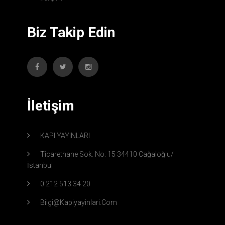
Biz Takip Edin
İletişim
KAPI YAYINLARI
Ticarethane Sok. No: 15 34410 Cağaloğlu/
İstanbul
0 212 513 34 20
Bilgi@kapiyayinlari.com