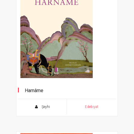
Harnâme
Ölümsüz Klasikler Serisi
Şeyhi
Edebiyat