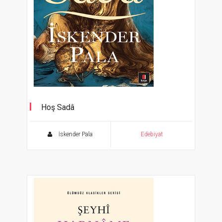
Hoş Sadâ
Aşk ve hikmete dair...
İskender Pala
Edebiyat