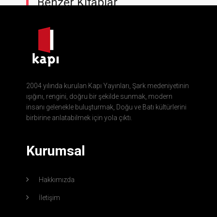
Benzer Kitaplar
2004 yılında kurulan Kapı Yayınları, Şark medeniyetinin
ışığını, rengini, doğru bir şekilde sunmak, modern
insanı gelenekle buluşturmak, Doğu ve Batı kültürlerini
birbirine anlatabilmek için yola çıktı.
Kurumsal
Hakkımızda
İletişim