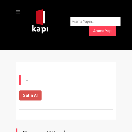
-
Satın Al