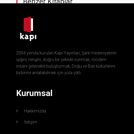
Benzer Kitaplar
2004 yılında kurulan Kapı Yayınları, Şark medeniyetinin
ışığını, rengini, doğru bir şekilde sunmak, modern
insanı gelenekle buluşturmak, Doğu ve Batı kültürlerini
birbirine anlatabilmek için yola çıktı.
Kurumsal
Hakkımızda
İletişim