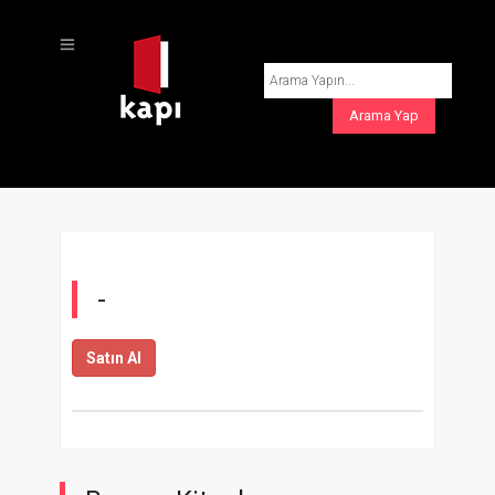
-
Satın Al