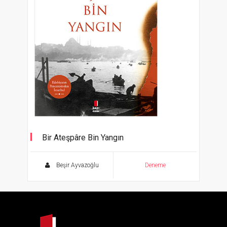
Bir Ateşpâre Bin Yangın
Edebiyatın Penceresinden İstanbul
Beşir Ayvazoğlu
Deneme