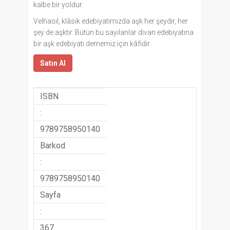
kalbe bir yoldur.
Velhasıl, klâsik edebiyatımızda aşk her şeydir, her
şey de aşktır. Bütün bu sayılanlar divan edebiyatına
bir aşk edebiyatı dememiz için kâfidir.
Satın Al
ISBN
:
9789758950140
Barkod
:
9789758950140
Sayfa
:
367