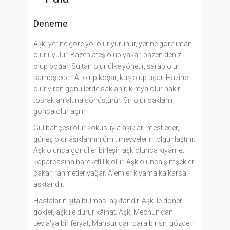
Deneme
Aşk, yerine göre yol olur yürünür, yerine göre iman
olur uyulur. Bazen ateş olup yakar, bazen deniz
olup boğar. Sultan olur ülke yönetir, şarap olur
sarhoş eder. At olup koşar, kuş olup uçar. Hazine
olur viran gönüllerde saklanır, kimya olur hakir
topraklan altına dönüştürür. Sır olur saklanır,
gonca olur açılır.
Gül bahçesi olur kokusuyla âşıkları mest eder,
güneş olur âşıklarının ümit meyvelerini olgunlaştırır.
Aşk olunca gönüller birleşir, aşk olunca kıyamet
koparcasına hareketlilik olur. Aşk olunca şimşekler
çakar, rahmetler yağar. Âlemler kıyama kalkarsa
aşktandır.
Hastaların şifa bulması aşktandır. Aşk ile döner
gökler, aşk ile durur kâinat. Aşk, Mecnun'dan
Leyla'ya bir feryat, Mansur'dan dara bir sır, gözden