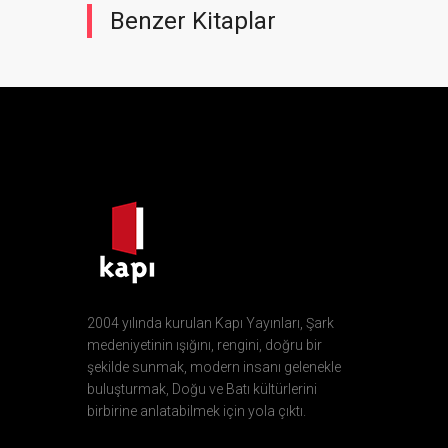
Benzer Kitaplar
2004 yılında kurulan Kapı Yayınları, Şark
medeniyetinin ışığını, rengini, doğru bir
şekilde sunmak, modern insanı gelenekle
buluşturmak, Doğu ve Batı kültürlerini
birbirine anlatabilmek için yola çıktı.