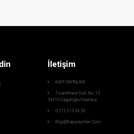
din
İletişim
KAPI YAYINLARI
Ticarethane Sok. No: 15
34410 Cağaloğlu/İstanbul
0 212 513 34 20
Bilgi@kapiyayinlari.com