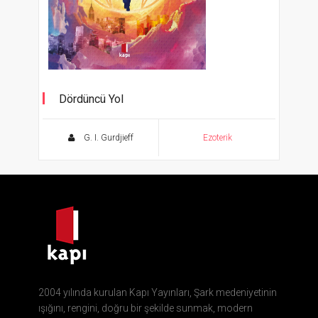
Dördüncü Yol
Bütün Yapıtları 4
G. I. Gurdjieff
Ezoterik
2004 yılında kurulan Kapı Yayınları, Şark medeniyetinin
ışığını, rengini, doğru bir şekilde sunmak, modern