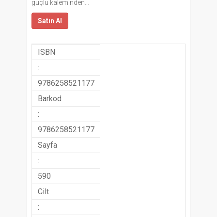
güçlü kaleminden…
Satın Al
ISBN
:
9786258521177
Barkod
:
9786258521177
Sayfa
:
590
Cilt
: