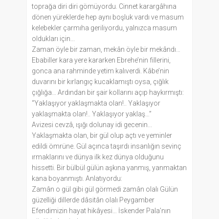
toprağa diri diri gömüyordu. Cinnet karargâhına
dönen yüreklerde hep aynı boşluk vardı ve masum
kele­bekler çarmıha geriliyordu, yalnızca masum
oldukları için...
Zaman öyle bir zaman, mekân öyle bir mekândı…
Ebabiller kara yere kararken Ebrehe’nin fillerini,
gonca ana rahminde yetim kalıverdi. Kâbe’nin
duvarını bir kırlangıç kucaklamıştı oysa, çığlık
çığlığa… Ardından bir şair kollarını açıp haykırmıştı:
“Yaklaşıyor yaklaş­makta olan!.. Yaklaşıyor
yaklaşmakta olan!.. Yaklaşıyor yaklaş…”
Avizesi cevzâ, ışığı dolunay idi gecenin...
Yaklaşmakta olan, bir gül olup açtı ve yeminler
edildi ömrüne. Gül açınca taşırdı insanlığın sevinç
ırmaklarını ve dünya ilk kez dünya olduğunu
hissetti. Bir bülbül gülün aşkına yanmış, yanmaktan
kana boyanmıştı. Anlatıyordu:
Zamân o gül gibi gül görmedi zamân olalı Gülün
güzelliği dillerde dâsitân olalı Peygamber
Efendimizin hayat hikâyesi… İskender Pala’nın