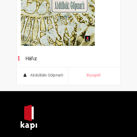
Hâfız
Abdülbâki Gölpınarlı Kitaplığı
Abdülbâki Gölpınarlı
Biyografi