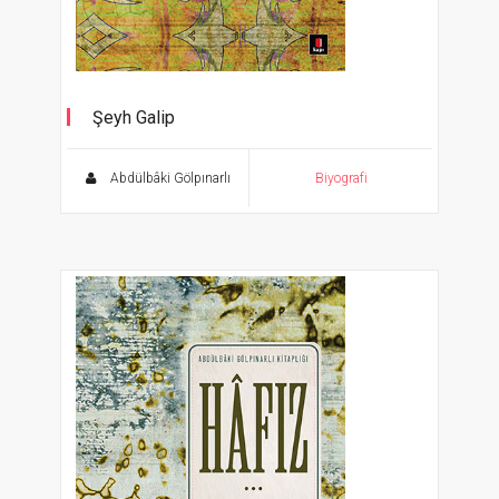
Şeyh Galip
Abdülbâki Gölpınarlı Kitaplığı
Abdülbâki Gölpınarlı
Biyografi