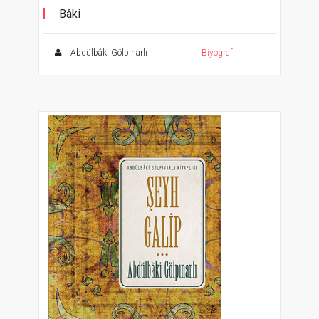
Bâki
Abdülbâki Gölpınarlı Kitaplığı
Abdülbâki Gölpınarlı
Biyografi