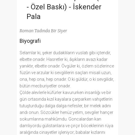
- Özel Baskı) -
İskender
Pala
Roman Tadında Bir Siyer
Biyografi
Selamlar ki, şeker dudaklıların vuslatı gibi içtendir,
elbette onadır. Hasretler ki, âşıkların avazı kadar
yanıktır, elbette onadır. Övgüler ki, özlem sözlerince
füzûn ve arzular ki sevgililerin saçları misali uzun,
ona, hep ona, hep onadır. O ki güldür, o ki sevgilidir,
bütün mecburiyetler onadır.
Çölde alevlerle küfürler kavururken insanlığı ve bir
gün ortasında kızıl kayalara çarparken vahşetlerin
tutuşturduğu dalga dalga nefesler, bir melek adını
andı onun. Sözcükler henüz yetim, sevgiler hançer
sokumlarına mahkûmdu. Goncalardan kan
damlıyordu gülistanlara ve çırçır böcekleri­nin rüya
aralığında cinayetler işleniyor; babalar kızlarını