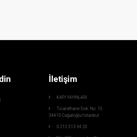
din
İletişim
KAPI YAYINLARI
Ticarethane Sok. No: 15
34410 Cağaloğlu/İstanbul
0 212 513 34 20