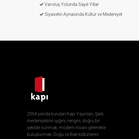
Varoluş Yolunda Sayılı Yıllar
Siyasetin Aynasında Kültür ve Medeniyet
2004 yılında kurulan Kapı Yayınları, Şark
medeniyetinin ışığını, rengini, doğru bir
şekilde sunmak, modern insanı gelenekle
buluşturmak, Doğu ve Batı kültürlerini