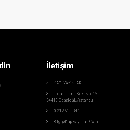
din
İletişim
KAPI YAYINLARI
Ticarethane Sok. No: 15
34410 Cağaloğlu/İstanbul
0 212 513 34 20
Bilgi@kapiyayinlari.com