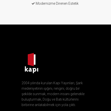
Modernizme Direnen Estetik
2004 yılında kurulan Kapı Yayınları, Şark
medeniyetinin ışığını, rengini, doğru bir
şekilde sunmak, modern insanı gelenekle
buluşturmak, Doğu ve Batı kültürlerini
birbirine anlatabilmek için yola çıktı.