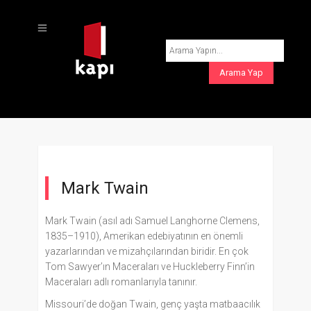
Mark Twain
Mark Twain (asıl adı Samuel Langhorne Clemens,
1835–1910), Amerikan edebiyatının en önemli
yazarlarından ve mizahçılarından biridir. En çok
Tom Sawyer’ın Maceraları ve Huckleberry Finn’in
Maceraları adlı romanlarıyla tanınır.
Missouri’de doğan Twain, genç yaşta matbaacılık