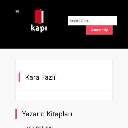
Kara Fazlî
Yazarın Kitapları
Gül-ü Bülbül