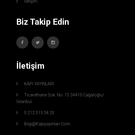
İletişim
Biz Takip Edin
İletişim
KAPI YAYINLARI
Ticarethane Sok. No: 15 34410 Cağaloğlu/
İstanbul
0 212 513 34 20
Bilgi@kapiyayinlari.com