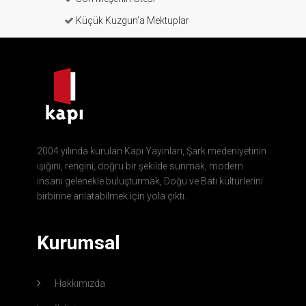
Küçük Kuzgun’a Mektuplar
2004 yılında kurulan Kapı Yayınları, Şark medeniyetinin
ışığını, rengini, doğru bir şekilde sunmak, modern
insanı gelenekle buluşturmak, Doğu ve Batı kültürlerini
birbirine anlatabilmek için yola çıktı.
Kurumsal
Hakkımızda