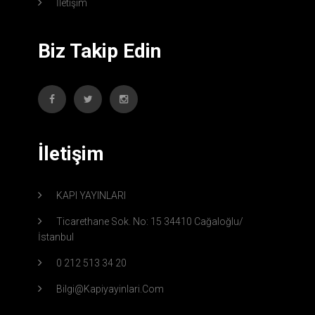
İletişim
Biz Takip Edin
İletişim
KAPI YAYINLARI
Ticarethane Sok. No: 15 34410 Cağaloğlu/
İstanbul
0 212 513 34 20
Bilgi@kapiyayinlari.com