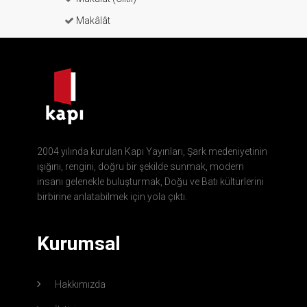
Makâlât
2004 yılında kurulan Kapı Yayınları, Şark medeniyetinin
ışığını, rengini, doğru bir şekilde sunmak, modern
insanı gelenekle buluşturmak, Doğu ve Batı kültürlerini
birbirine anlatabilmek için yola çıktı.
Kurumsal
Hakkımızda