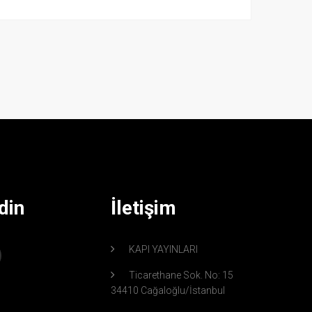
din
İletişim
KAPI YAYINLARI
Ticarethane Sok. No: 15
34410 Cağaloğlu/İstanbul