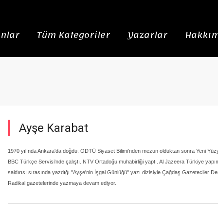
nlar
Tüm Kategoriler
Yazarlar
Hakkım
Ayşe Karabat
1970 yılında Ankara'da doğdu. ODTÜ Siyaset Bilimi'nden mezun olduktan sonra Yeni Yüzyıl
BBC Türkçe Servisi'nde çalıştı. NTV Ortadoğu muhabirliği yaptı. Al Jazeera Türkiye yapımc
saldırısı sırasında yazdığı "Ayşe'nin İşgal Günlüğü" yazı dizisiyle Çağdaş Gazeteciler 
Radikal gazetelerinde yazmaya devam ediyor.