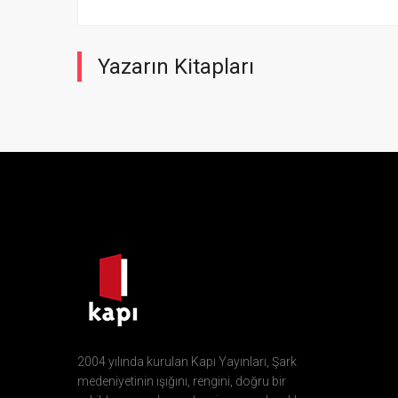
Yazarın Kitapları
2004 yılında kurulan Kapı Yayınları, Şark
medeniyetinin ışığını, rengini, doğru bir