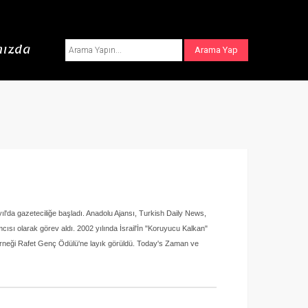
ızda
'da gazeteciliğe başladı. Anadolu Ajansı, Turkish Daily News,
ısı olarak görev aldı. 2002 yılında İsrail'İn "Koruyucu Kalkan"
Derneği Rafet Genç Ödülü'ne layık görüldü. Today's Zaman ve