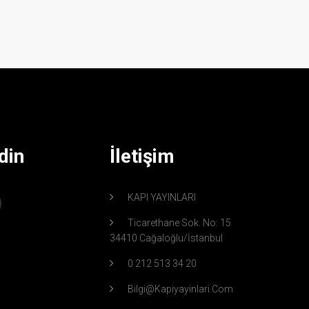
din
İletişim
KAPI YAYINLARI
Ticarethane Sok. No: 15
34410 Cağaloğlu/İstanbul
0 212 513 34 20
Bilgi@kapiyayinlari.com