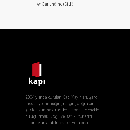
Garibnâme (Ciltli)
2004 yılında kurulan Kapı Yayınları, Şark
medeniyetinin ışığını, rengini, doğru bir
şekilde sunmak, modern insanı gelenekle
buluşturmak, Doğu ve Batı kültürlerini
birbirine anlatabilmek için yola çıktı.