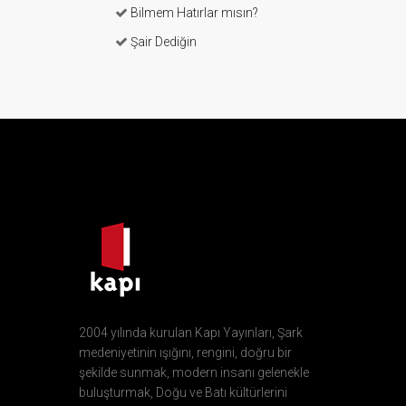
Bilmem Hatırlar mısın?
Şair Dediğin
2004 yılında kurulan Kapı Yayınları, Şark
medeniyetinin ışığını, rengini, doğru bir
şekilde sunmak, modern insanı gelenekle
buluşturmak, Doğu ve Batı kültürlerini