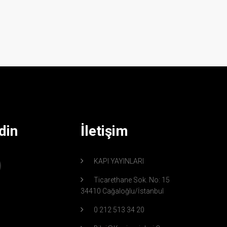
din
İletişim
KAPI YAYINLARI
Ticarethane Sok. No: 15
34410 Cağaloğlu/İstanbul
0 212 513 34 20