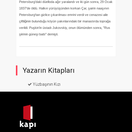
Petersburg'daki düelloda ağır yaralandı ve iki gün sonra, 29 Ocak
1837'de öldü. Halkın yürüyüşünden korkan Çar, şairin naaşının
Petersburg'tan gizlice çıkarılması emrini verdi ve cenazesi aile
çiftliğinin bulunduğu köyün yakınlarındaki bir manastırda toprağa
verildi. Puşkin'in üstadı Jukovskiy, onun ölümünden sonra, "Rus
şiirinin güneşi battı" demişti.
Yazarın Kitapları
Yüzbaşının Kızı