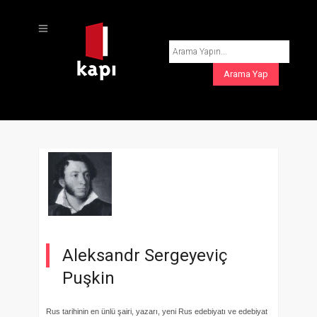
Aleksandr Sergeyeviç
Puşkin
Rus tarihinin en ünlü şairi, yazarı, yeni Rus edebiyatı ve edebiyat