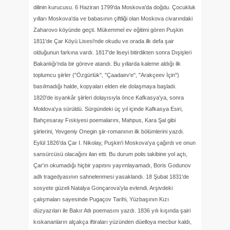
dilinin kurucusu. 6 Haziran 1799'da Moskova'da doğdu. Çocukluk
yılları Moskova'da ve babasının çiftliği olan Moskova civarındaki
Zaharovo köyünde geçti. Mükemmel ev eğitimi gören Puşkin
1811'de Çar Köyü Lisesi'nde okudu ve orada ilk defa şair
olduğunun farkına vardı. 1817'de liseyi bitirdikten sonra Dışişleri
Bakanlığı'nda bir göreve atandı. Bu yıllarda kaleme aldığı ilk
toplumcu şiirler ("Özgürlük", "Çaadaev'e", "Arakçeev İçin")
basılmadığı halde, kopyaları elden ele dolaşmaya başladı.
1820'de isyankâr şiirleri dolayısıyla önce Kafkasya'ya, sonra
Moldova'ya sürüldü. Sürgündeki üç yıl içinde Kafkasya Esiri,
Bahçesaray Fıskiyesi poemalarını, Mahpus, Kara Şal gibi
şiirlerini, Yevgeniy Onegin şiir-romanının ilk bölümlerini yazdı.
Eylül 1826'da Çar I. Nikolay, Puşkin'i Moskova'ya çağırdı ve onun
sansürcüsü olacağını ilan etti. Bu durum polis takibine yol açtı,
Çar'ın okumadığı hiçbir yapıtını yayımlayamadı, Boris Godunov
adlı tragedyasının sahnelenmesi yasaklandı. 18 Şubat 1831'de
sosyete güzeli Natalya Gonçarova'yla evlendi. Arşivdeki
çalışmaları sayesinde Pugaçov Tarihi, Yüzbaşının Kızı
düzyazıları ile Bakır Atlı poemasını yazdı. 1836 yılı kışında şairi
kıskananların alçakça iftiraları yüzünden düelloya mecbur kaldı,