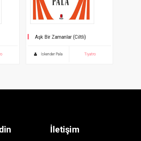
Aşk Bir Zamanlar (Ciltli)
Tiyatro Eserleri - 7
ro
İskender Pala
Tiyatro
din
İletişim