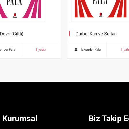
Devri (Ciltli)
Darbe: Kan ve Sultan
o Eserleri - 5
Tiyatro Eserleri - 6
ender Pala
Tiyatro
İskender Pala
Tiyat
Kurumsal
Biz Takip E