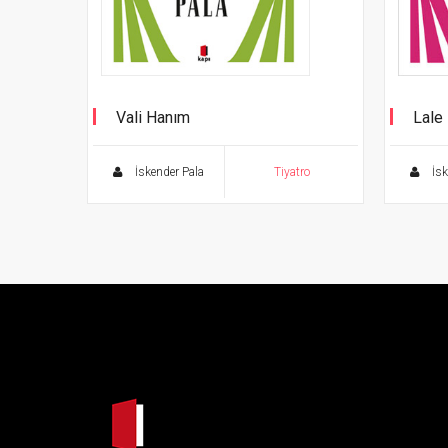
Vali Hanım
Lale 
Tiyatro Eserleri - 9
Tiyatr
İskender Pala
Tiyatro
İsk