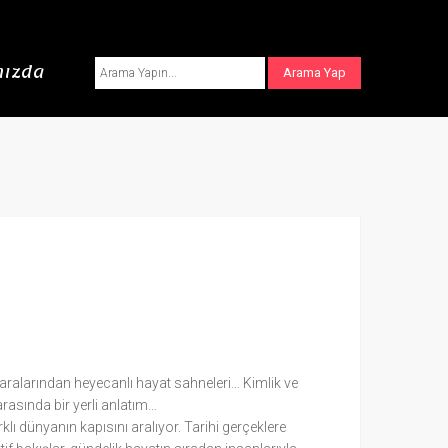
ızda
ır aralarından heyecanlı hayat sahneleri… Kimlik ve
rasında bir yerli anlatım…
lı dünyanın kapısını aralıyor. Tarihi gerçeklere