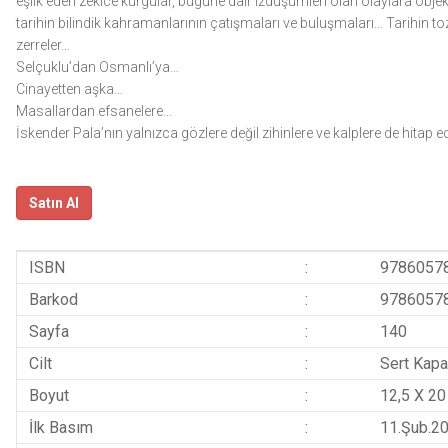
eşlik eden zekice kurgular, bugüne dair izdüşümleri olan olaylara objekt
tarihin bilindik kahramanlarının çatışmaları ve buluşmaları… Tarihin 
zerreler…
Selçuklu’dan Osmanlı’ya…
Cinayetten aşka…
Masallardan efsanelere…
İskender Pala’nın yalnızca gözlere değil zihinlere ve kalplere de hitap
Satın Al
ISBN
:
9786057
Barkod
:
9786057
Sayfa
:
140
Cilt
:
Sert Kapa
Boyut
:
12,5 X 20
İlk Basım
:
11.Şub.2