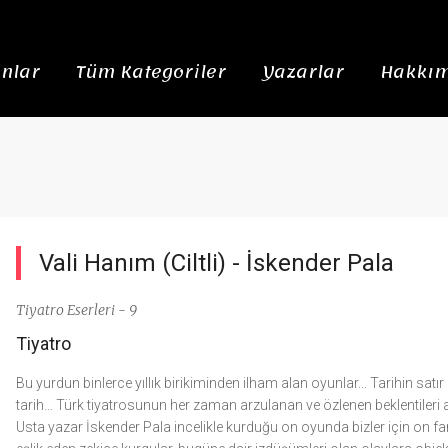
nlar
Tüm Kategoriler
Yazarlar
Hakkım
Vali Hanım (Ciltli) -
İskender Pala
Tiyatro Eserleri - 9
Tiyatro
Bu yurdun binlerce yıllık birikiminden ilham alan oyunlar... Tarihin sat
tarih… Türk tiyatrosunun her zaman arzulanan ve özlenen beklentileri a
Usta yazar İskender Pala incelikle kurduğu on oyunda bizler için on fark