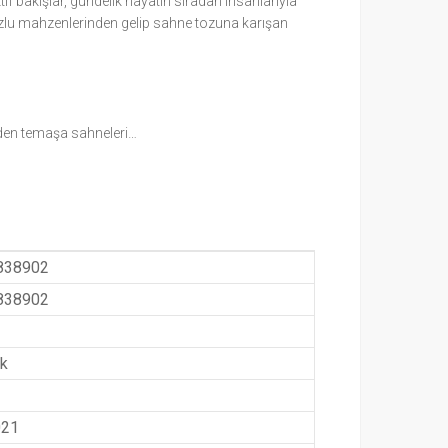
if bakışlar, gündelik hayatın sıradan insanlarıyla
tozlu mahzenlerinden gelip sahne tozuna karışan
 eden temaşa sahneleri…
838902
838902
k
021