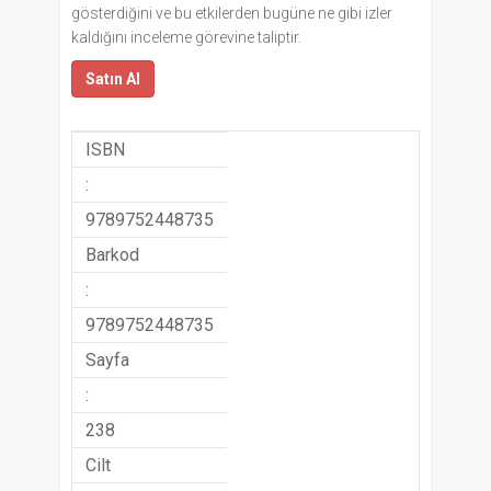
gösterdiğini ve bu etkilerden bugüne ne gibi izler
kaldığını inceleme görevine taliptir.
Satın Al
ISBN
:
9789752448735
Barkod
:
9789752448735
Sayfa
:
238
Cilt