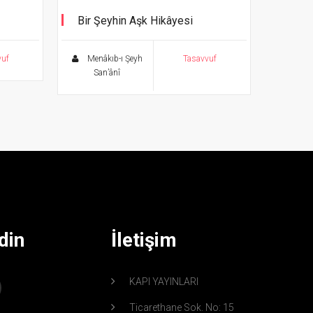
Bir Şeyhin Aşk Hikâyesi
vuf
Menâkıb-ı Şeyh
Tasavvuf
San’ânî
din
İletişim
KAPI YAYINLARI
Ticarethane Sok. No: 15