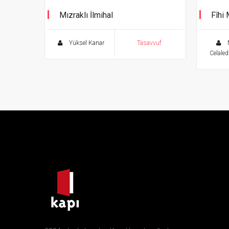
Mızraklı İlmihal
Fîhi 
Ölüms
Yüksel Kanar
Tasavvuf
Celaled