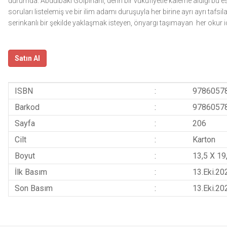
durumda. Abdülbâki Gölpınarlı, derin bir vukufiyetle kaleme aldığı bu es
soruları listelemiş ve bir ilim adamı duruşuyla her birine ayrı ayrı tafsil
serinkanlı bir şekilde yaklaşmak isteyen, önyargı taşımayan her okur iç
Satın Al
ISBN
:
9786057
Barkod
:
9786057
Sayfa
:
206
Cilt
:
Karton
Boyut
:
13,5 X 19
İlk Basım
:
13.Eki.20
Son Basım
:
13.Eki.20