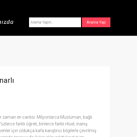
ızda
narlı
r zaman en canlısı. Milyonlarca Müslüman, bağlı
erce farklı öğreti, binlerce farklı ritüel, inanış
r için oldukça kafa karıştırıcı bilgilerle çevrilmiş