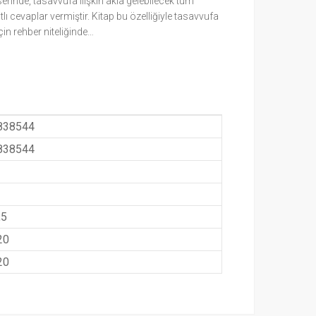
erinde, tasavvufa ilişkin akla gelebilecek tüm
atlı cevaplar vermiştir. Kitap bu özelliğiyle tasavvufa
in rehber niteliğinde…
838544
838544
,5
20
20