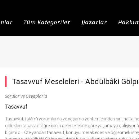
nlar
Tüm Kategoriler
Yazarlar
Hakkım
Tasavvuf Meseleleri -
Abdülbâki Gölpı
Sorular ve Cevaplarla
Tasavvuf
Tasavvuf, İslâm’ı yorumlama ve yaşama yöntemlerinden biri, hatta he
oldukları tasavvuf öğretisinin geleneklerine göre yaşamaya çalışıyor. Yüzl
biçimi o… Öte yandan tasavvuf, konuyu merak eden ve öğrenmek isteyenle