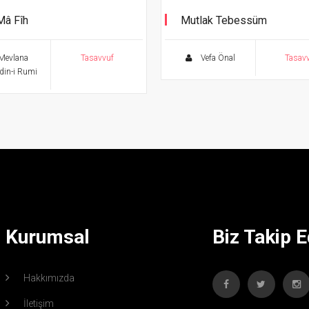
Mâ Fîh
Mutlak Tebessüm
üz Klasikler Serisi
Tanrı’ya Bağlanma Sanatı
Mevlana
Tasavvuf
Vefa Önal
Tasav
din-i Rumi
Kurumsal
Biz Takip E
Hakkımızda
İletişim