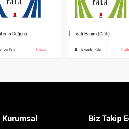
ifer’ın Düğünü
Vali Hanım (Ciltli)
o Eserleri - 4
Tiyatro Eserleri - 9
ender Pala
Tiyatro
İskender Pala
Tiyat
Kurumsal
Biz Takip E