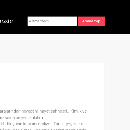
ızda
ır aralarından heyecanlı hayat sahneleri… Kimlik ve
rasında bir yerli anlatım…
lı dünyanın kapısını aralıyor. Tarihi gerçeklere