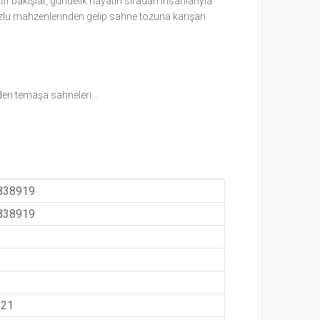
if bakışlar, gündelik hayatın sıradan insanlarıyla
tozlu mahzenlerinden gelip sahne tozuna karışan
 eden temaşa sahneleri…
838919
838919
021