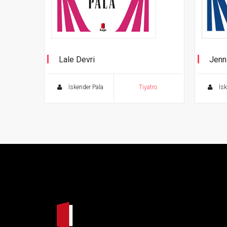
Lale Devri
Jenn
Tiyatro Eserleri - 5
Tiyatr
İskender Pala
Tiyatro
İsk