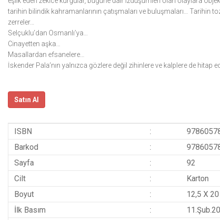
eşlik eden zekice kurgular, bugüne dair izdüşümleri olan olaylara objekt
tarihin bilindik kahramanlarının çatışmaları ve buluşmaları… Tarihin 
zerreler…
Selçuklu’dan Osmanlı’ya…
Cinayetten aşka…
Masallardan efsanelere…
İskender Pala’nın yalnızca gözlere değil zihinlere ve kalplere de hitap
Satın Al
ISBN
:
9786057
Barkod
:
9786057
Sayfa
:
92
Cilt
:
Karton
Boyut
:
12,5 X 20
İlk Basım
:
11.Şub.2