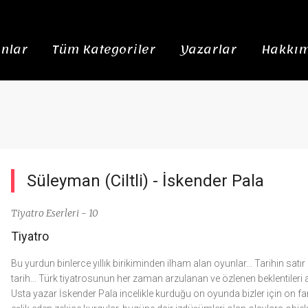
nlar
Tüm Kategoriler
Yazarlar
Hakkım
Süleyman (Ciltli) -
İskender Pala
Tiyatro Eserleri - 10
Tiyatro
Bu yurdun binlerce yıllık birikiminden ilham alan oyunlar... Tarihin sat
tarih… Türk tiyatrosunun her zaman arzulanan ve özlenen beklentileri a
Usta yazar İskender Pala incelikle kurduğu on oyunda bizler için on fark