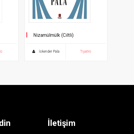
Nizamülmülk (Ciltli)
Tiyatro Eserleri - 2
ro
İskender Pala
Tiyatro
din
İletişim