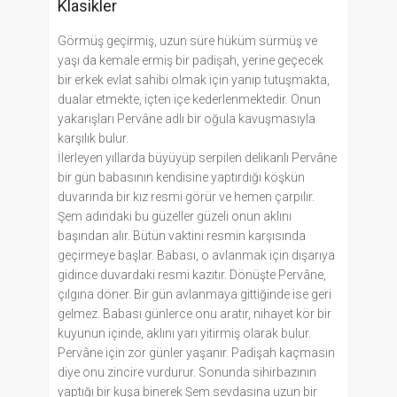
Klasikler
Görmüş geçirmiş, uzun süre hüküm sürmüş ve
yaşı da kemale ermiş bir padişah, yerine geçecek
bir erkek evlat sahibi olmak için yanıp tutuşmakta,
dualar etmekte, içten içe kederlenmektedir. Onun
yakarışları Pervâne adlı bir oğula kavuşmasıyla
karşılık bulur.
İlerleyen yıllarda büyüyüp serpilen delikanlı Pervâne
bir gün babasının kendisine yaptırdığı köşkün
duvarında bir kız resmi görür ve hemen çarpılır.
Şem adındaki bu güzeller güzeli onun aklını
başından alır. Bütün vaktini resmin karşısında
geçirmeye başlar. Babası, o avlanmak için dışarıya
gidince duvardaki resmi kazıtır. Dönüşte Pervâne,
çılgına döner. Bir gün avlanmaya gittiğinde ise geri
gelmez. Babası günlerce onu aratır, nihayet kör bir
kuyunun içinde, aklını yarı yitirmiş olarak bulur.
Pervâne için zor günler yaşanır. Padişah kaçmasın
diye onu zincire vurdurur. Sonunda sihirbazının
yaptığı bir kuşa binerek Şem sevdasına uzun bir