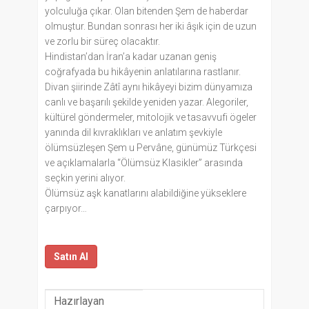
yolculuğa çıkar. Olan bitenden Şem de haberdar
olmuştur. Bundan sonrası her iki âşık için de uzun
ve zorlu bir süreç olacaktır.
Hindistan’dan İran’a kadar uzanan geniş
coğrafyada bu hikâyenin anlatılarına rastlanır.
Divan şiirinde Zâtî aynı hikâyeyi bizim dünyamıza
canlı ve başarılı şekilde yeniden yazar. Alegoriler,
kültürel göndermeler, mitolojik ve tasavvufi ögeler
yanında dil kıvraklıkları ve anlatım şevkiyle
ölümsüzleşen Şem u Pervâne, günümüz Türkçesi
ve açıklamalarla “Ölümsüz Klasikler” arasında
seçkin yerini alıyor.
Ölümsüz aşk kanatlarını alabildiğine yükseklere
çarpıyor…
Satın Al
Hazırlayan