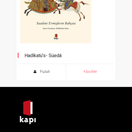
Hadîkatü’s- Süedâ
Saadete Ermişlerin Bahçesi
Fuzuli
Klasikler