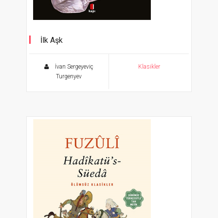
İlk Aşk
Cevher Klasikler
İvan Sergeyeviç
Klasikler
Turgenyev