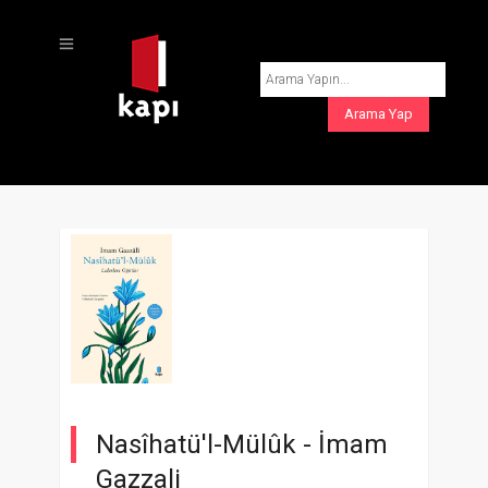
Nasîhatü'l-Mülûk -
İmam
Gazzali