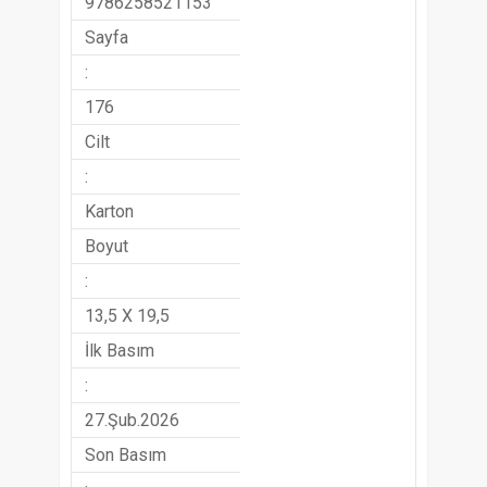
9786258521153
Sayfa
:
176
Cilt
:
Karton
Boyut
:
13,5 X 19,5
İlk Basım
:
27.Şub.2026
Son Basım