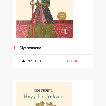
Siyâsetnâme
Siyerü’l-mülük
Nizamülmülk
Edebiyat