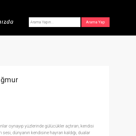
ızda
ağmur
lar oynayıp yüzlerinde gülücükler açtıran, kendisi
 sesi, dünyanın kendisine hayran kaldığı, dualar