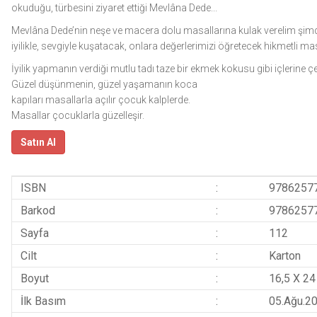
okuduğu, türbesini ziyaret ettiği Mevlâna Dede...
Mevlâna Dede’nin neşe ve macera dolu masallarına kulak verelim şimdi h
iyilikle, sevgiyle kuşatacak, onlara değerlerimizi öğretecek hikmetli ma
İyilik yapmanın verdiği mutlu tadı taze bir ekmek kokusu gibi içlerine 
Güzel düşünmenin, güzel yaşamanın koca
kapıları masallarla açılır çocuk kalplerde.
Masallar çocuklarla güzelleşir.
Satın Al
ISBN
:
9786257
Barkod
:
9786257
Sayfa
:
112
Cilt
:
Karton
Boyut
:
16,5 X 24
İlk Basım
:
05.Ağu.2