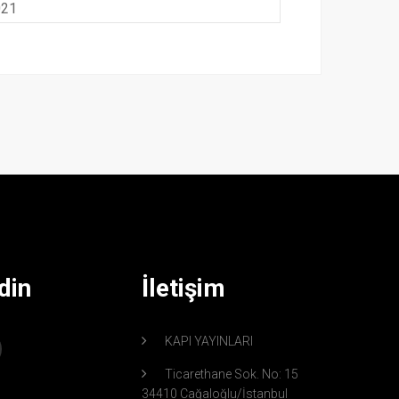
021
din
İletişim
KAPI YAYINLARI
Ticarethane Sok. No: 15
34410 Cağaloğlu/İstanbul