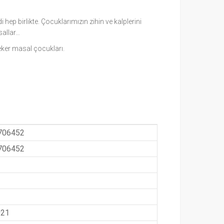
ep birlikte. Çocuklarımızın zihin ve kalplerini
sallar…
çeker masal çocukları.
706452
706452
021