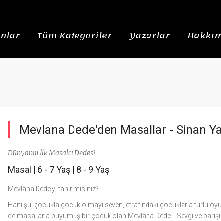
nlar
Tüm Kategoriler
Yazarlar
Hakkım
Mevlana Dede'den Masallar -
Sinan Y
Dünyanın İlk Masalcı Dedesi
Masal
|
6 - 7 Yaş
|
8 - 9 Yaş
Mevlâna Dede’yi tanır mısınız?
Hani şu, çocukla çocuk olmayı seven, etrafındaki çocuklarla türlü oyun
de masallarla büyümüş bir çocuk olan Mevlâna Dede... Sevgi ve barışın