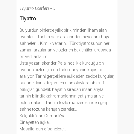
Tiyatro Eserleri - 5
Tiyatro
Bu yurdun binlerce yıllık birikiminden ilham alan
oyunlar... Tarihin satır aralarından heyecanlı hayat
sahneleri… Kimlik ve tarih… Türk tiyatrosunun her
zaman arzulanan ve özlenen beklentileri arasında
bir yerli anlatım…
Usta yazar İskender Pala incelikle kurduğu on
oyunda bizler için on farklı dünyanın kapısını
aralıyor. Tarihi gerçeklere eşlik eden zekice kurgular,
bugüne dair izdüşümleri olan olaylara objektif
bakışlar, gündelik hayatın sıradan insanlarıyla
tarihin bilindik kahramanlarının çatışmaları ve
buluşmaları… Tarihin tozlu mahzenlerinden gelip
sahne tozuna karışan zerreler…
Selçuklu’dan Osmanlı’ya…
Cinayetten aşka…
Masallardan efsanelere…