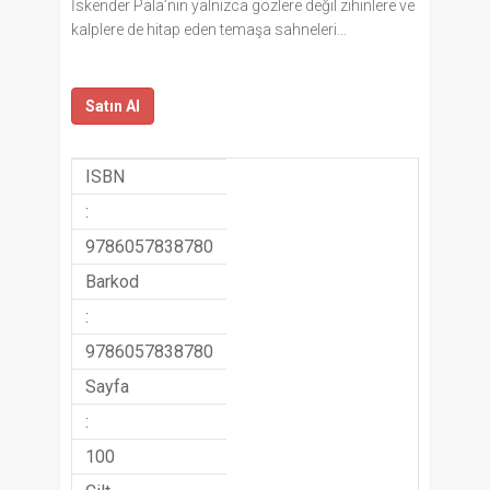
İskender Pala’nın yalnızca gözlere değil zihinlere ve
kalplere de hitap eden temaşa sahneleri…
Satın Al
ISBN
:
9786057838780
Barkod
:
9786057838780
Sayfa
:
100