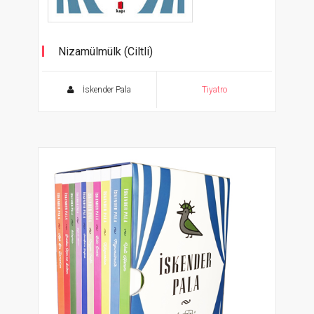
Nizamülmülk (Ciltli)
Tiyatro Eserleri - 2
İskender Pala
Tiyatro