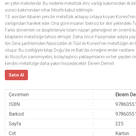
en çetin metinleridir. Bu nedenle metafizik ilmi, varlığı bakımından ilk
süreci bakımından nihai felsefe kabul edilmiştir.
13. asırdan itibaren yeni bir metafizik anlayışı ortaya koyan Konevî’nin 
varlığından hareket eder. Ona göre insanın ‘belirsiz bir ilke’ şeklindeki T
Farklı dönemleri ve disiplinleriyle İslam nazari geleneğinin en önemli 
kitaplarını metafiziğe tahsis etmiştir. Daha önce Yazışmalar adıyla yayı
İbn Sina şarihlerinden Nasirüddin et-Tûsî ile Konevî’nin metafiziğin en 
oluşur. Bu özelliğiyle kitap Doğu’da ve Batı’da örneğine ender rastlanı
iki filozofun samimiyetini, kolaylaştırıcı yaklaşımlarını ve her şeyden
kendini metafiziğe daha yakın hissedecektir. Ekrem Demirli
Satın Al
Çevirmen
:
Ekrem Dem
ISBN
:
9786055
Barkod
:
9786055
Sayfa
:
225
Cilt
:
Karton