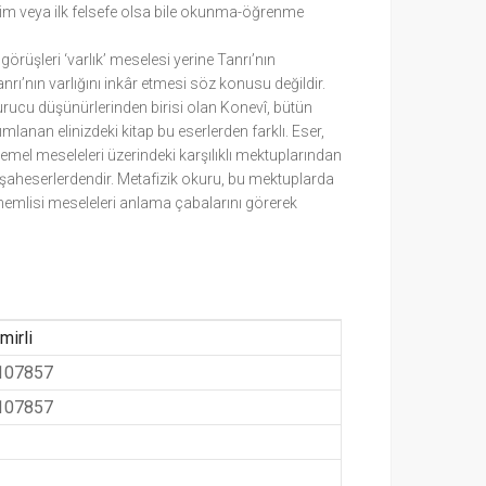
 bilim veya ilk felsefe olsa bile okunma-öğrenme
görüşleri ‘varlık’ meselesi yerine Tanrı’nın
anrı’nın varlığını inkâr etmesi söz konusu değildir.
kurucu düşünürlerinden birisi olan Konevî, bütün
mlanan elinizdeki kitap bu eserlerden farklı. Eser,
temel meseleleri üzerindeki karşılıklı mektuplarından
r şaheserlerdendir. Metafizik okuru, bu mektuplarda
 önemlisi meseleleri anlama çabalarını görerek
irli
107857
107857