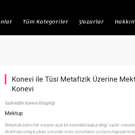
nlar
Tüm Kategoriler
Yazarlar
Hakkım
Konevi ile Tûsi Metafizik Üzerine Me
Konevi
Sadreddin Konevi Kitaplığı
Mektup
Metafizik bilimi her insanın açık bir kesinlikle kabul ettiği ‘varlık’ meseles
etrafında ortaya çıkan sorunlar ve bu sorunların çözümü kapsamında y