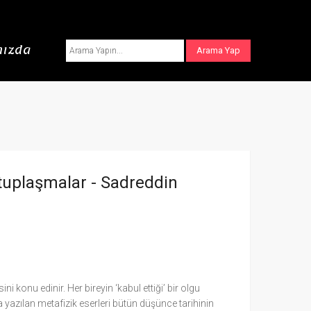
ızda
ktuplaşmalar -
Sadreddin
ini konu edinir. Her bireyin ‘kabul ettiği’ bir olgu
azılan metafizik eserleri bütün düşünce tarihinin