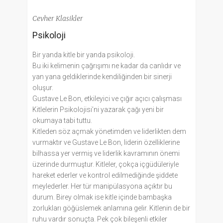
Cevher Klasikler
Psikoloji
Bir yanda kitle bir yanda psikoloji.
Bu iki kelimenin çağrışımı ne kadar da canlıdır ve
yan yana geldiklerinde kendiliğinden bir sinerji
oluşur.
Gustave Le Bon, etkileyici ve çığır açıcı çalışması
Kitlelerin Psikolojisi’ni yazarak çağı yeni bir
okumaya tabi tuttu.
Kitleden söz açmak yönetimden ve liderlikten dem
vurmaktır ve Gustave Le Bon, liderin özelliklerine
bilhassa yer vermiş ve liderlik kavramının önemi
üzerinde durmuştur. Kitleler, çokça içgüdüleriyle
hareket ederler ve kontrol edilmediğinde şiddete
meylederler. Her tür manipülasyona açıktır bu
durum. Birey olmak ise kitle içinde bambaşka
zorlukları göğüslemek anlamına gelir. Kitlenin de bir
ruhu vardır sonuçta. Pek çok bileşenli etkiler