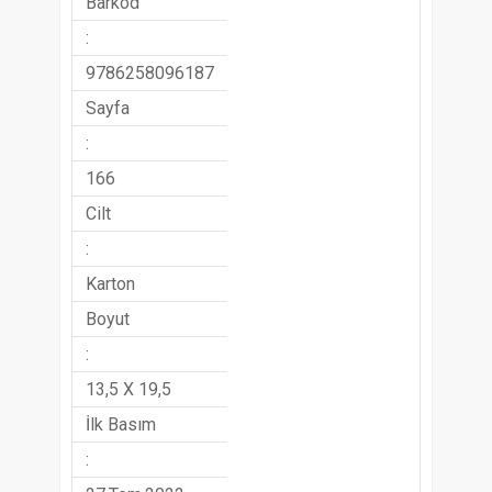
Barkod
:
9786258096187
Sayfa
:
166
Cilt
:
Karton
Boyut
:
13,5 X 19,5
İlk Basım
: