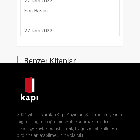
27.Tem.2022
Son Basım
:
27.Tem.2022
Benzer Kitaplar
2004 yılında kurulan Kapı Yayınları, Şark medeniyetinin
ışığını, rengini, doğru bir şekilde sunmak, modern
insanı gelenekle buluşturmak, Doğu ve Batı kültürlerini
birbirine anlatabilmek için yola çıktı.