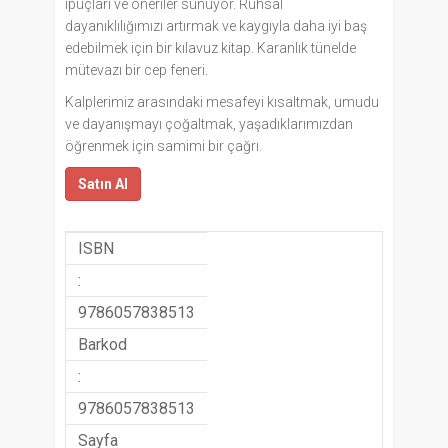
ipuçları ve öneriler sunuyor. Ruhsal
dayanıklılığımızı artırmak ve kaygıyla daha iyi baş
edebilmek için bir kılavuz kitap. Karanlık tünelde
mütevazı bir cep feneri.
Kalplerimiz arasındaki mesafeyi kısaltmak, umudu
ve dayanışmayı çoğaltmak, yaşadıklarımızdan
öğrenmek için samimi bir çağrı.
Satın Al
ISBN
:
9786057838513
Barkod
:
9786057838513
Sayfa