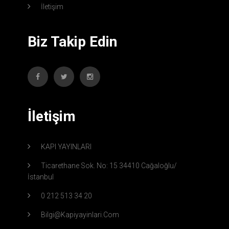
İletişim
Biz Takip Edin
İletişim
KAPI YAYINLARI
Ticarethane Sok. No: 15 34410 Cağaloğlu/
İstanbul
0 212 513 34 20
Bilgi@kapiyayinlari.com