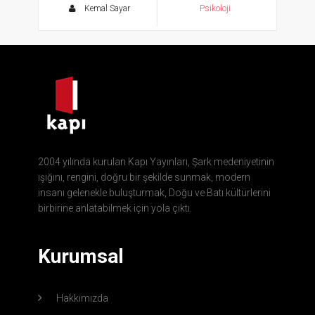
Kemal Sayar
Psikoloji
2004 yılında kurulan Kapı Yayınları, Şark medeniyetinin
ışığını, rengini, doğru bir şekilde sunmak, modern
insanı gelenekle buluşturmak, Doğu ve Batı kültürlerini
birbirine anlatabilmek için yola çıktı.
Kurumsal
Hakkımızda