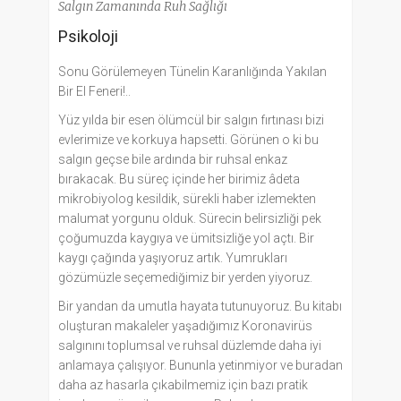
Salgın Zamanında Ruh Sağlığı
Psikoloji
Sonu Görülemeyen Tünelin Karanlığında Yakılan
Bir El Feneri!..
Yüz yılda bir esen ölümcül bir salgın fırtınası bizi
evlerimize ve korkuya hapsetti. Görünen o ki bu
salgın geçse bile ardında bir ruhsal enkaz
bırakacak. Bu süreç içinde her birimiz âdeta
mikrobiyolog kesildik, sürekli haber izlemekten
malumat yorgunu olduk. Sürecin belirsizliği pek
çoğumuzda kaygıya ve ümitsizliğe yol açtı. Bir
kaygı çağında yaşıyoruz artık. Yumrukları
gözümüzle seçemediğimiz bir yerden yiyoruz.
Bir yandan da umutla hayata tutunuyoruz. Bu kitabı
oluşturan makaleler yaşadığımız Koronavirüs
salgınını toplumsal ve ruhsal düzlemde daha iyi
anlamaya çalışıyor. Bununla yetinmiyor ve buradan
daha az hasarla çıkabilmemiz için bazı pratik