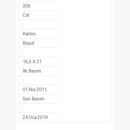
306
Cilt
:
Karton
Boyut
:
16,5 X 21
İlk Basım
:
01.Nis.2011
Son Basım
:
24.Oca.2019