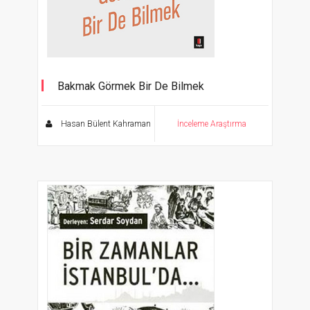
Bakmak Görmek Bir De Bilmek
Çağdaş Sanat Dünyasında Hayatta Kalma
Kılavuzu
Hasan Bülent Kahraman
İnceleme Araştırma