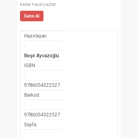
kadar hayal yazılar.
Satın Al
Hazırlayan
:
Beşir Ayvazoğlu
ISBN
:
9786054322527
Barkod
:
9786054322527
Sayfa
: