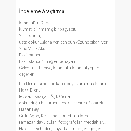
İnceleme Araştırma
İstanbul’un Ortası
Kıymeti bilinmemiş bir başyapıt.
Yıllar sonra,
usta dokunuşlarla yeniden gün yüzüne çıkarılıyor.
Yine Malik AkseL
Eski İstanbul.
Eski İstanbul’un eğlence hayatı.
Gelenekler, terbiye, İstanbul’u İstanbul yapan
değerler.
Direklerarası'nda bir kantocuya vurulmuş İmam
Hakkı Erendi,
tek sazlı saz şairi Âşık Cemal,
dokunduğu her ürünü bereketlendiren Pazarola
Hasan Bey,
Güllü Agop, Kel Hasan, Dümbüllü İsmail,
ramazan davulcuları, fotoğrafçılar, meddahlar...
Hayal bir şehirden, hayal kadar gerçek, gerçek