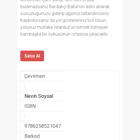
bulamazsanız Bardakçı Baba’nın adını anarak
susuzluğunuzu giderip ağzınızı tatlandırırsınız.
Kaybolursanız da yol göstereniniz bol olsun,
yolunuz mutlaka İstanbul’un bitmek bilmeyen
bambaşka bir öyküsünün ortasına çıkacaktır.
Satın Al
Çevirmen
:
Nevin Soysal
ISBN
:
9786258521047
Barkod