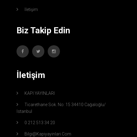
İletişim
Biz Takip Edin
İletişim
KAPI YAYINLARI
Ticarethane Sok. No: 15 34410 Cağaloğlu/
İstanbul
0 212 513 34 20
Bilgi@kapiyayinlari.com