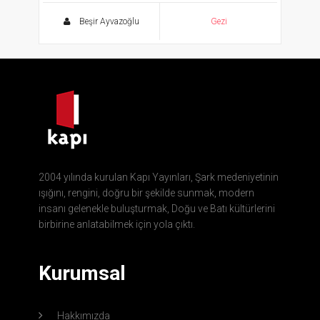
Kültür Coğrafyamızda Gezintiler
Beşir Ayvazoğlu
Gezi
2004 yılında kurulan Kapı Yayınları, Şark medeniyetinin
ışığını, rengini, doğru bir şekilde sunmak, modern
insanı gelenekle buluşturmak, Doğu ve Batı kültürlerini
birbirine anlatabilmek için yola çıktı.
Kurumsal
Hakkımızda