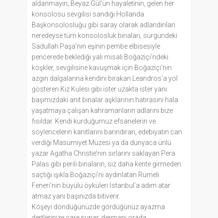
aldanmayın; Beyaz Gül’ün hayaletinin, gelen her
konsolosu sevgilisi sandığı Hollanda
Başkonsolosluğu gibi saray olarak adlandırılan
neredeyse tüm konsolosluk binaları, sürgündeki
Sadullah Paşa’nın eşinin pembe elbisesiyle
pencerede beklediği yalı misali Boğaziçi’ndeki
köşkler, sevgilisine kavuşmak için Boğaziçi’nin
azgın dalgalarına kendini bırakan Leandros’a yol
gösteren Kız Kulesi gibi ister uzakta ister yanı
başımızdaki anıt binalar aşklarının hatırasını hala
yaşatmaya çalışan kahramanların adlarını bize
fısıldar. Kendi kurduğumuz efsanelerin ve
söylencelerin kanıtlarını barındıran, edebiyatın can
verdiği Masumiyet Müzesi ya da dünyaca ünlü
yazar Agatha Christie’nin sırlarını saklayan Pera
Palas gibi perili binaların, siz daha kente girmeden
saçtığı ışıkla Boğaziçi’ni aydınlatan Rumeli
Feneri’nin büyülü öyküleri İstanbul’a adım atar
atmaz yanı başınızda bitiverir.
Köşeyi döndüğünüzde gördüğünüz ayazma
dertlerinize çare sunar, dermanı orada