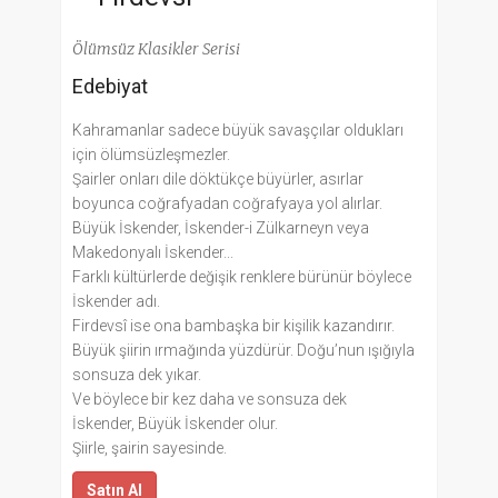
Ölümsüz Klasikler Serisi
Edebiyat
Kahramanlar sadece büyük savaşçılar oldukları
için ölümsüzleşmezler.
Şairler onları dile döktükçe büyürler, asırlar
boyunca coğrafyadan coğrafyaya yol alırlar.
Büyük İskender, İskender-i Zülkarneyn veya
Makedonyalı İskender...
Farklı kültürlerde değişik renklere bürünür böylece
İskender adı.
Firdevsî ise ona bambaşka bir kişilik kazandırır.
Büyük şiirin ırmağında yüzdürür. Doğu’nun ışığıyla
sonsuza dek yıkar.
Ve böylece bir kez daha ve sonsuza dek
İskender, Büyük İskender olur.
Şiirle, şairin sayesinde.
Satın Al