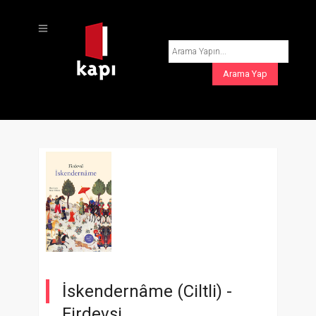
İskendernâme (Ciltli) -
Firdevsi