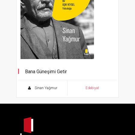
Bana Güneşimi Getir
Bir Âşık Veysel Yolculuğu
Sinan Yağmur
Edebiyat