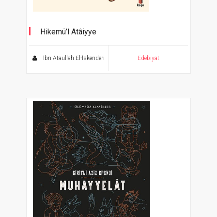
Hikemü’l Atâiyye
Ölümsüz Klasikler Serisi
İbn Ataullah El-İskenderi
Edebiyat