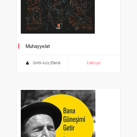
Muhayyelat
Ölümsüz Klasikler
Giritli Aziz Efendi
Edebiyat