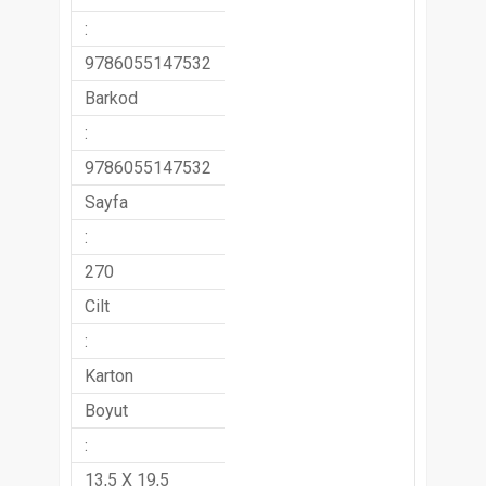
:
9786055147532
Barkod
:
9786055147532
Sayfa
:
270
Cilt
:
Karton
Boyut
:
13,5 X 19,5