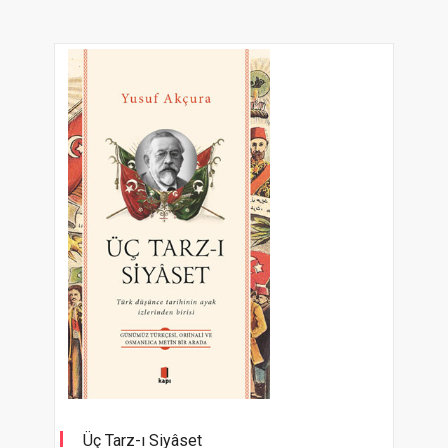
Üç Tarz-ı Siyâset