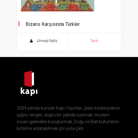
Bizans Karşısında Türkler
Ahmed Refik
Tarih
2004 yılında kurulan Kapı Yayınları, Şark medeniyetinin
ışığını, rengini, doğru bir şekilde sunmak, modern
insanı gelenekle buluşturmak, Doğu ve Batı kültürlerini
birbirine anlatabilmek için yola çıktı.