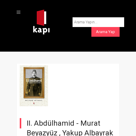
II. Abdülhamid -
Murat
Beyazyüz
,
Yakup Albayrak