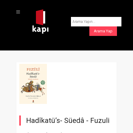
Hadîkatü’s- Süedâ -
Fuzuli