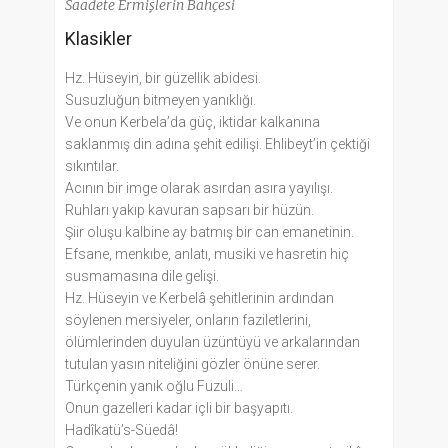
Saadete Ermişlerin Bahçesi
Klasikler
Hz. Hüseyin, bir güzellik abidesi.
Susuzluğun bitmeyen yanıklığı.
Ve onun Kerbela’da güç, iktidar kalkanına
saklanmış din adına şehit edilişi. Ehlibeyt’in çektiği
sıkıntılar.
Acının bir imge olarak asırdan asıra yayılışı.
Ruhları yakıp kavuran sapsarı bir hüzün.
Şiir oluşu kalbine ay batmış bir can emanetinin.
Efsane, menkıbe, anlatı, musiki ve hasretin hiç
susmamasına dile gelişi.
Hz. Hüseyin ve Kerbelâ şehitlerinin ardından
söylenen mersiyeler, onların faziletlerini,
ölümlerinden duyulan üzüntüyü ve arkalarından
tutulan yasın niteliğini gözler önüne serer.
Türkçenin yanık oğlu Fuzuli…
Onun gazelleri kadar içli bir başyapıtı.
Hadîkatü’s-Süedâ!