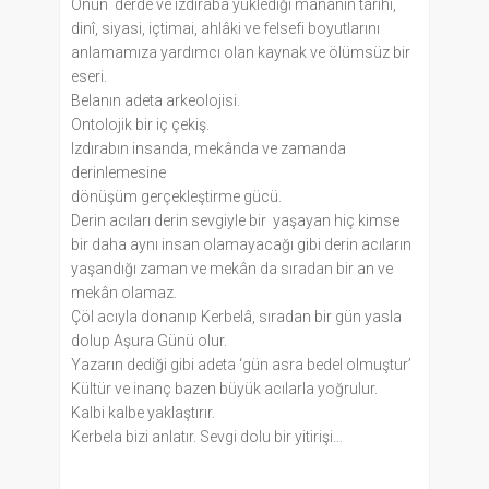
Onun derde ve ızdıraba yüklediği mananın tarihî,
dinî, siyasi, içtimai, ahlâki ve felsefi boyutlarını
anlamamıza yardımcı olan kaynak ve ölümsüz bir
eseri.
Belanın adeta arkeolojisi.
Ontolojik bir iç çekiş.
Izdırabın insanda, mekânda ve zamanda
derinlemesine
dönüşüm gerçekleştirme gücü.
Derin acıları derin sevgiyle bir yaşayan hiç kimse
bir daha aynı insan olamayacağı gibi derin acıların
yaşandığı zaman ve mekân da sıradan bir an ve
mekân olamaz.
Çöl acıyla donanıp Kerbelâ, sıradan bir gün yasla
dolup Aşura Günü olur.
Yazarın dediği gibi adeta ‘gün asra bedel olmuştur’
Kültür ve inanç bazen büyük acılarla yoğrulur.
Kalbi kalbe yaklaştırır.
Kerbela bizi anlatır. Sevgi dolu bir yitirişi…