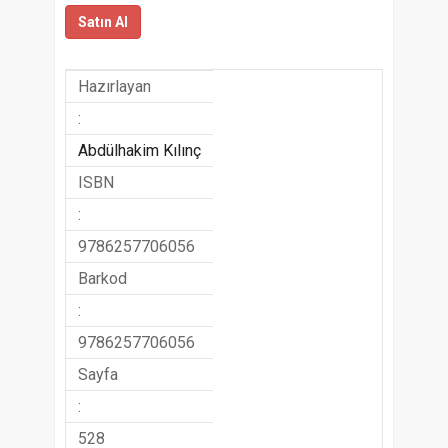
Satın Al
Hazırlayan
:
Abdülhakim Kılınç
ISBN
:
9786257706056
Barkod
:
9786257706056
Sayfa
:
528