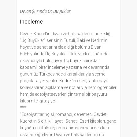
Divan Şiirinde Üç Büyükler
İnceleme
Cevdet Kudret'in divan ve halk şairlerini incelediği
“Üç Büyükler” serisinin Fuzuli, Baki ve Nedim’in
hayat ve sanatlarını ele aldığı bölümü Divan
Edebiyatında Üç Büyükler, ilk kez tek cilt hâlinde
okuyucuyla buluşuyor. Üç büyük şaire dair
kapsamlı birer inceleme yazısına ve devamında
günümüz Türkçesindeki karşılıklarıyla seçme
parçalara yer verilen Kudret’in eseri, anlamayı
kolaylaştıran açıklama ve notlarıyla hem öğrenciler
hem de edebiyatseverler için temel bir başvuru
kitabı niteliği taşıyor.
***
“Edebiyat tarihçisi, romancı, denemeci Cevdet
Kudret'in 6 ciltlik Hayatı, Sanatı, Eseri kitapları, genç
kuşağa unutulmuş ama anımsanması gereken
ustaları öğretiyor. Divan ve halk şairlerinin üç