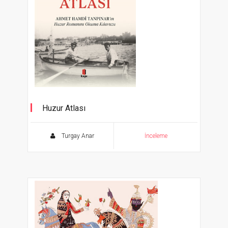
Huzur Atlası
Ahmet Hamdi Tanpınar’ın Huzur Romanını
Okuma Atlası
Turgay Anar
İnceleme