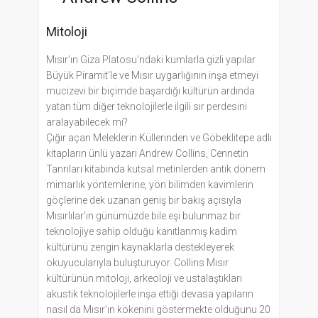
Mitoloji
Mısır’ın Giza Platosu’ndaki kumlarla gizli yapılar
Büyük Piramit'le ve Mısır uygarlığının inşa etmeyi
mucizevi bir biçimde başardığı kültürün ardında
yatan tüm diğer teknolojilerle ilgili sır perdesini
aralayabilecek mi?
Çığır açan Meleklerin Küllerinden ve Göbeklitepe adlı
kitapların ünlü yazarı Andrew Collins, Cennetin
Tanrıları kitabında kutsal metinlerden antik dönem
mimarlık yöntemlerine, yön bilimden kavimlerin
göçlerine dek uzanan geniş bir bakış açısıyla
Mısırlılar’ın günümüzde bile eşi bulunmaz bir
teknolojiye sahip olduğu kanıtlanmış kadim
kültürünü zengin kaynaklarla destekleyerek
okuyucularıyla buluşturuyor. Collins Mısır
kültürünün mitoloji, arkeoloji ve ustalaştıkları
akustik teknolojilerle inşa ettiği devasa yapıların
nasıl da Mısır’ın kökenini göstermekte olduğunu 20