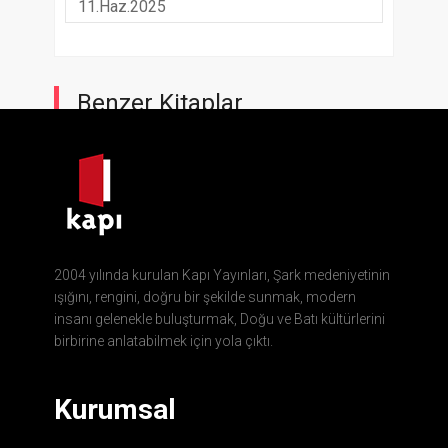
11.Haz.2025
Benzer Kitaplar
2004 yılında kurulan Kapı Yayınları, Şark medeniyetinin
ışığını, rengini, doğru bir şekilde sunmak, modern
insanı gelenekle buluşturmak, Doğu ve Batı kültürlerini
birbirine anlatabilmek için yola çıktı.
Kurumsal