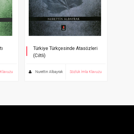
tı
Türkiye Türkçesinde Atasözleri
(Ciltli)
 Klavuzu
Nurettin Albayrak
Sözlük İmla Klavuzu