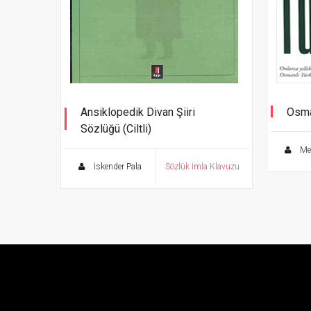
Ansiklopedik Divan Şiiri
Osma
Sözlüğü (Ciltli)
Büyük
Mer
İskender Pala
Sözlük İmla Klavuzu