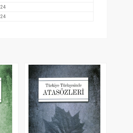
024
024