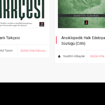
nlı Türkçesi
Ansiklopedik Halk Edebiya
Sözlüğü (Ciltli)
 El Sözlüğü
tol Tulum
Sözlük İmla Klavuzu
Nurettin Albayrak
Sözlük İmla