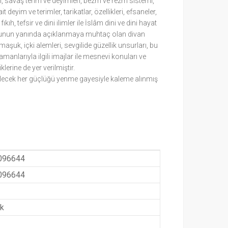
eri, savaş terim ve deyimleri, bezm ve rezm sistemi,
t deyim ve terimler, tarikatlar, özellikleri, efsaneler,
ıkıh, tefsir ve dini ilimler ile İslâm dini ve dini hayat
 Bunun yanında açıklanmaya muhtaç olan divan
aşuk, içki alemleri, sevgilide güzellik unsurları, bu
nlarıyla ilgili imajlar ile mesnevi konuları ve
klerine de yer verilmiştir.
ılabilecek her güçlüğü yenme gayesiyle kaleme alınmış
096644
096644
k