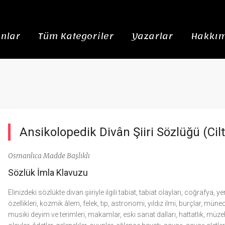
nlar
Tüm Kategoriler
Yazarlar
Hakkım
Ansikolopedik Divân Şiiri Sözlüğü (Ciltl
Osmanlıca Madde Başlıklı
Sözlük İmla Klavuzu
Elinizdeki sözlükte divan şiiriyle ilgili tabiat, tabiat olayları, coğrafya, y
özellikleri, kozmik âlem, felek, tıp, astronomi, yıldız ilmi, burçlar, müneccim
musiki deyim ve terimleri, makamlar, eski sanat dalları, hattatlık, müzeh