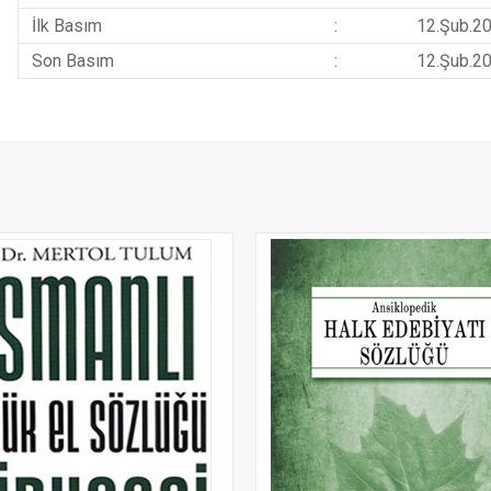
İlk Basım
:
12.Şub.2
Son Basım
:
12.Şub.2