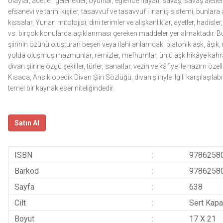
olaylar, âdetler, gelenekler, oyunlar, eğlence hayatı, savaş, savaş aletl
efsanevi ve tarihi kişiler, tasavvuf ve tasavvuf i inanış sistemi, bunlara ai
kıssalar, Yunan mitolojisi, dini terimler ve alışkanlıklar, ayetler, hadisler, f
vs. birçok konularda açıklanması gereken maddeler yer almaktadır.
şiirinin özünü oluşturan beşeri veya ilahi anlamdaki platonik aşk, âşık, m
yolda oluşmuş mazmunlar, remizler, mefhumlar, ünlü aşk hikâye kahrama
divan şiirine özgü şekiller, türler, sanatlar, vezin ve kâfiye ile nazım özelli
Kısaca, Ansiklopedik Divan Şiiri Sözlüğü, divan şiiriyle ilgili karşılaş
temel bir kaynak eser niteliğindedir.
Satın Al
ISBN
:
9786258
Barkod
:
9786258
Sayfa
:
638
Cilt
:
Sert Kapa
Boyut
:
17 X 21