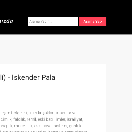
ızda
i) -
İskender Pala
erleşim bölgeleri, iklim kuşakları, insanlar ve
lik, falcılık, remil, eski batıl ilimler, israiliyat,
heplik, mücellitlik, eski hayat sistemi, günlük