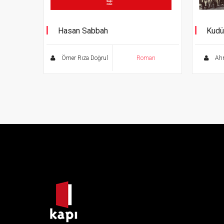
Hasan Sabbah
Kudü
Cennet Fedaileri
Iğdır
Ömer Rıza Doğrul
Roman
Ahm