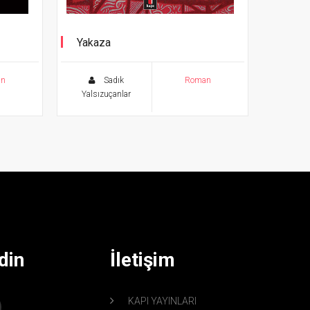
Yakaza
an
Sadık
Roman
Yalsızuçanlar
din
İletişim
KAPI YAYINLARI