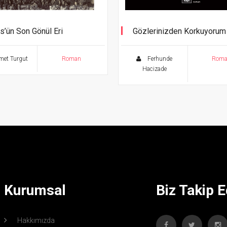
s’ün Son Gönül Eri
Gözlerinizden Korkuyorum
lı Hasan Onbaşı’nın Romanı
et Turgut
Roman
Ferhunde
Rom
Hacizade
Kurumsal
Biz Takip E
Hakkımızda