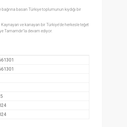
tle bağrına basan Türkiye toplumunun kıydığı bir
r! Kaynayan ve kanayan bir Türkiye’de herkesle teğet
ye Tamamdır’la devam ediyor.
661301
661301
,5
024
024